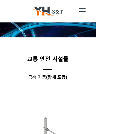
교통 안전 시설물
금속 기둥(함체 포함)