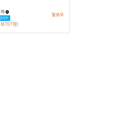
리자
팔로우
관리자
 보기(1명)